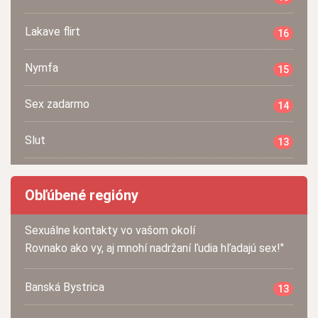
Lakave flirt
16
Nymfa
15
Sex zadarmo
14
Slut
13
Obľúbené regióny
Sexuálne kontakty vo vašom okolí
Rovnako ako vy, aj mnohí nadržaní ľudia hľadajú sex!"
Banská Bystrica
13