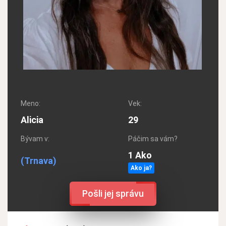
Meno:
Vek:
Alicia
29
Bývam v:
Páčim sa vám?
1 Ako
(Trnava)
Ako ja?
Pošli jej správu