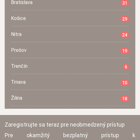
Bratislava
31
Košice
29
Nitra
24
Prešov
19
Trenčín
6
Trnava
10
Žilina
18
Zaregistrujte sa teraz pre neobmedzený prístup
Pre okamžitý bezplatný prístup k