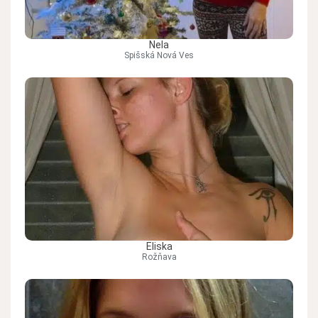
Nela
Spišská Nová Ves
Eliska
Rožňava