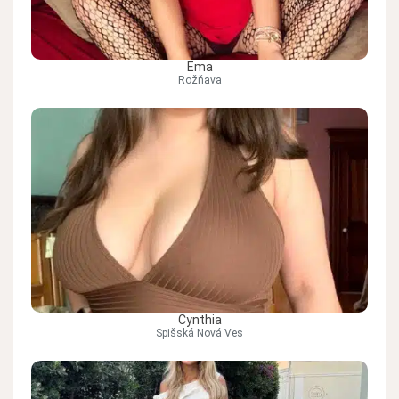
Ema
Rožňava
Cynthia
Spišská Nová Ves