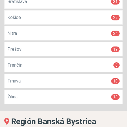
Bratislava
31
Košice
29
Nitra
24
Prešov
19
Trenčín
6
Trnava
10
Žilina
18
Región Banská Bystrica