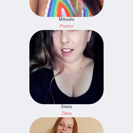
Mihaela
Prešov
Elena
Žilina