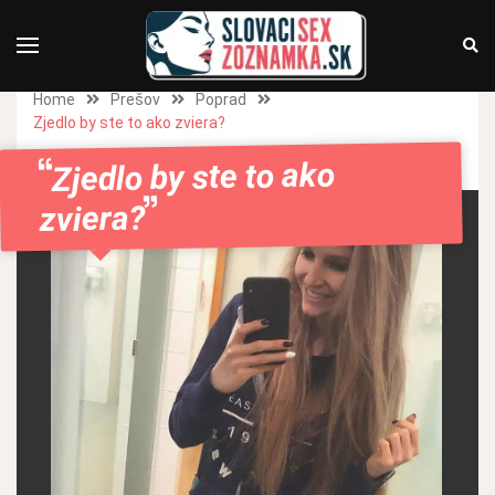
Home
Prešov
Poprad
Zjedlo by ste to ako zviera?
Zjedlo by ste to ako
zviera?