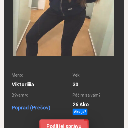
Meno:
Vek:
Viktoriiiia
30
Bývam v:
Páčim sa vám?
26 Ako
Poprad
(Prešov)
Ako ja?
Pošli jej správu