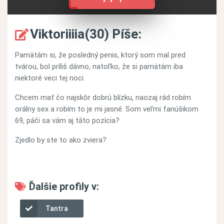
Viktoriiiia(30) Píše:
Pamätám si, že posledný penis, ktorý som mal pred
tvárou, bol príliš dávno, natoľko, že si pamätám iba
niektoré veci tej noci.
Chcem mať čo najskôr dobrú blízku, naozaj rád robím
orálny sex a robím to je mi jasné. Som veľmi fanúšikom
69, páči sa vám aj táto pozícia?
Zjedlo by ste to ako zviera?
Ďalšie profily v:
Tantra