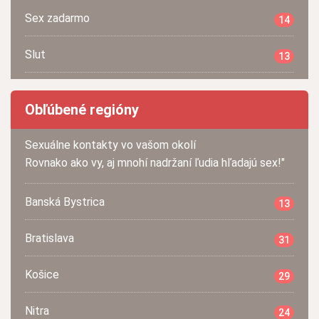
Sex zadarmo
14
Slut
13
Obľúbené regióny
Sexuálne kontakty vo vašom okolí
Rovnako ako vy, aj mnohí nadržaní ľudia hľadajú sex!"
Banská Bystrica
13
Bratislava
31
Košice
29
Nitra
24