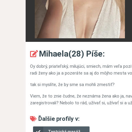
Mihaela(28) Píše:
Oy dobrý, priateľský, milujúci, smiech, mám veľa poz
radi ženy ako ja a pozeráte sa aj do môjho mesta vo 
tak si myslíte, že by sme sa mohli zmestiť?
Viem, že to znie čudne, že neznáma žena ako ja, na
zaregistrovali? Nebolo to rád, užívať si, užívať si a už
Ďalšie profily v:
Tantrická masáž