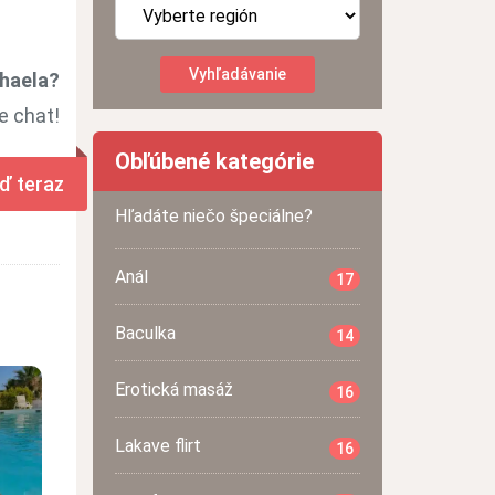
ihaela?
e chat!
Obľúbené kategórie
ď teraz
Hľadáte niečo špeciálne?
Anál
17
Baculka
14
Erotická masáž
16
Lakave flirt
16