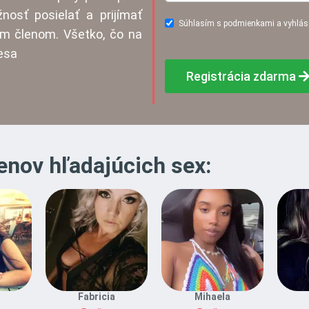
nosť posielať a prijímať
Súhlasím s podmienkami a vyhlás
m členom. Všetko, čo na
resa
Registrácia zdarma
enov hľadajúcich sex:
Fabricia
Mihaela