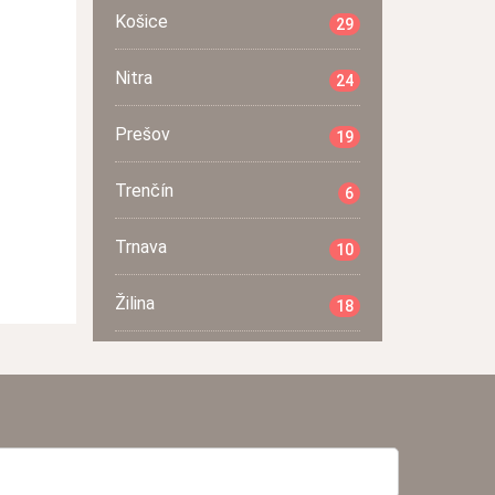
Košice
29
Nitra
24
Prešov
19
Trenčín
6
Trnava
10
Žilina
18