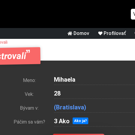
Domov
Profilovať
vali
trovali
Mihaela
Meno:
28
Vek:
(Bratislava)
Bývam v:
3 Ako
Ako ja?
Páčim sa vám?