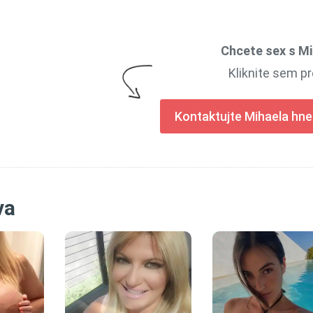
Chcete sex s M
Kliknite sem pr
Kontaktujte Mihaela hne
va