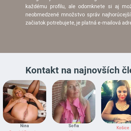
každému profilu, ale odomknete si aj mož
neobmedzené množstvo správ najhorúcejší
začiatok potrebujete, je platná e-mailová ad
Kontakt na najnovších čl
Nina
Sofia
Košice