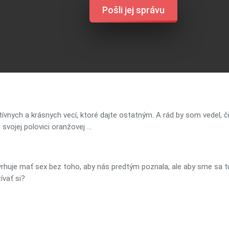
Pošli jej správu
itívnych a krásnych vecí, ktoré dajte ostatným. A rád by som vedel, 
svojej polovici oranžovej …
vrhuje mať sex bez toho, aby nás predtým poznala, ale aby sme sa t
ívať si?