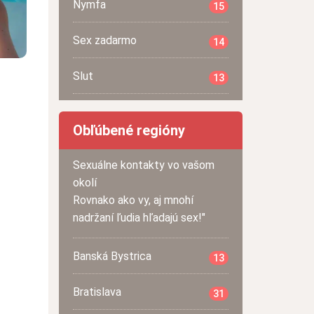
Nymfa
15
Sex zadarmo
14
Slut
13
Obľúbené regióny
Sexuálne kontakty vo vašom
okolí
Rovnako ako vy, aj mnohí
nadržaní ľudia hľadajú sex!"
Banská Bystrica
13
Bratislava
31