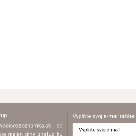
tup
Vyplňte svoj e-mail nižšie:
vacisexzoznamka.sk sa
ate nielen plný prístup ku