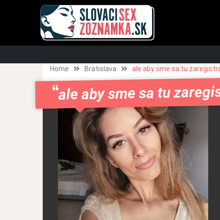
Home
Bratislava
ale aby sme sa tu zaregistro
ale aby sme sa tu zaregis