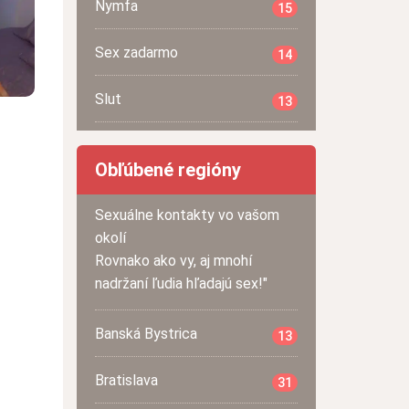
Nymfa
15
Sex zadarmo
14
Slut
13
Obľúbené regióny
Sexuálne kontakty vo vašom
okolí
Rovnako ako vy, aj mnohí
nadržaní ľudia hľadajú sex!"
Banská Bystrica
13
Bratislava
31