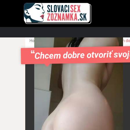
Home
Banská Bystrica
Zvolen
Chcem dob
Chcem dobre otvoriť svo