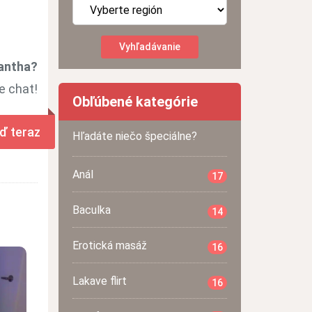
antha?
e chat!
Obľúbené kategórie
ď teraz
Hľadáte niečo špeciálne?
Anál
17
Baculka
14
Erotická masáž
16
Lakave flirt
16