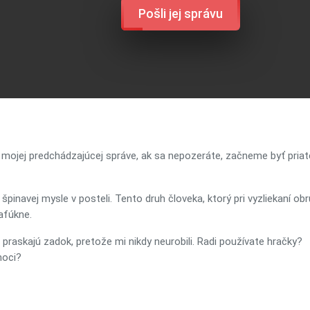
Pošli jej správu
 mojej predchádzajúcej správe, ak sa nepozeráte, začneme byť pria
inavej mysle v posteli. Tento druh človeka, ktorý pri vyzliekaní ob
nafúkne.
praskajú zadok, pretože mi nikdy neurobili. Radi používate hračky?
noci?