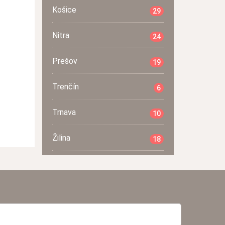
Košice
29
Nitra
24
Prešov
19
Trenčín
6
Trnava
10
Žilina
18