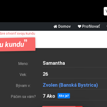
Domov
Profilovať
re otvoriť svoju kundu
ju kundu
Samantha
Meno:
26
Vek:
Zvolen
(Banská Bystrica)
Bývam v:
7 Ako
Ako ja?
Páčim sa vám?