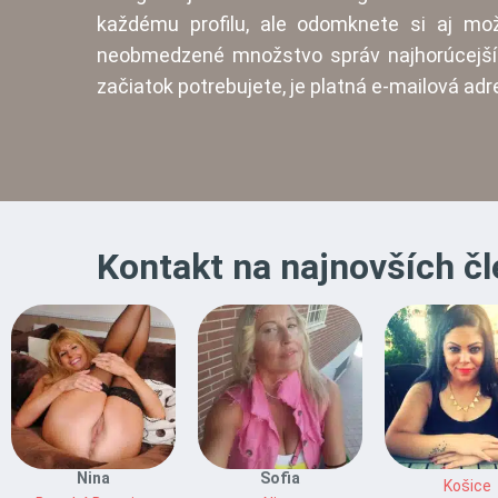
každému profilu, ale odomknete si aj mož
neobmedzené množstvo správ najhorúcejší
začiatok potrebujete, je platná e-mailová ad
Kontakt na najnovších čl
Nina
Sofia
Košice