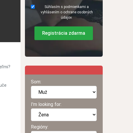
Súhlasím s podmienkami a
vyhlásením o ochrane osobných
údajov.
Registrácia zdarma
teľmi?
Som:
ruče
I'm looking for:
Regióny: