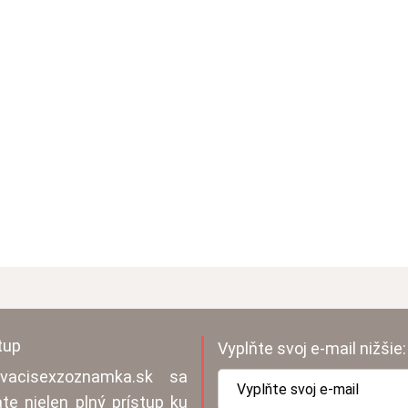
tup
Vyplňte svoj e-mail nižšie:
vacisexzoznamka.sk sa
ate nielen plný prístup ku