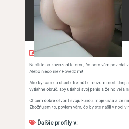
Samantha(26) Píše:
Necítite sa zaviazaní k tomu, čo som vám povedal v
Alebo niečo iné? Povedz mi!
Ako by som sa chcel stretnúť s mužom morbídnej a šp
vytiahne obruč, aby utiahol svoj penis a že ho veľa 
Chcem dobre otvoriť svoju kundu, moje ústa a že mi 
Zbožňujem to, poviem vám, čo by ste našli v noci v 
Ďalšie profily v: