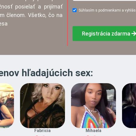
nosť posielať a prijímať
Súhlasím s podmienkami a vyhlás
m členom. Všetko, čo na
resa
Registrácia zdarma
enov hľadajúcich sex:
Fabricia
Mihaela