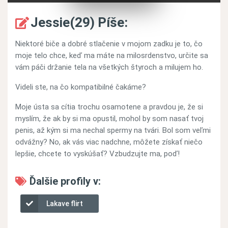
Jessie(29) Píše:
Niektoré biče a dobré stlačenie v mojom zadku je to, čo
moje telo chce, keď ma máte na milosrdenstvo, určite sa
vám páči držanie tela na všetkých štyroch a milujem ho.
Videli ste, na čo kompatibilné čakáme?
Moje ústa sa cítia trochu osamotene a pravdou je, že si
myslím, že ak by si ma opustil, mohol by som nasať tvoj
penis, až kým si ma nechal spermy na tvári. Bol som veľmi
odvážny? No, ak vás viac nadchne, môžete získať niečo
lepšie, chcete to vyskúšať? Vzbudzujte ma, poď!
Ďalšie profily v:
Lakave flirt