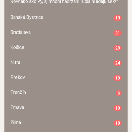
Rovnako ako vy, aj mnohí nadržaní ľudia hľadajú sex!"
Banská Bystrica
13
Bratislava
31
Košice
29
Nitra
24
Prešov
19
Trenčín
6
Trnava
10
Žilina
18