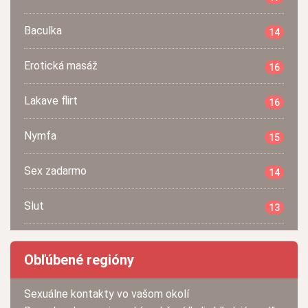
Baculka
14
Erotická masáž
16
Lakave flirt
16
Nymfa
15
Sex zadarmo
14
Slut
13
Obľúbené regióny
Sexuálne kontakty vo vašom okolí