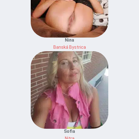
Nina
Banská Bystrica
Sofia
Nitra