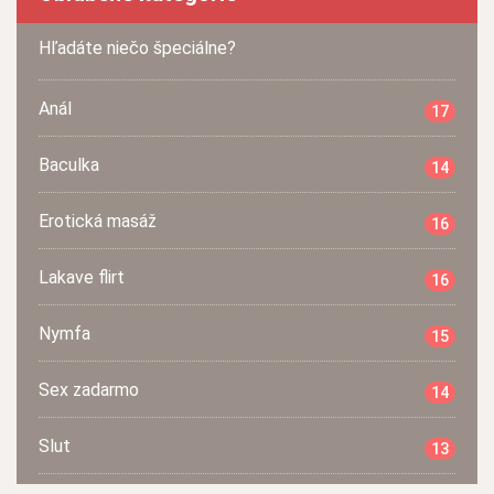
Hľadáte niečo špeciálne?
Anál
17
Baculka
14
Erotická masáž
16
Lakave flirt
16
Nymfa
15
Sex zadarmo
14
Slut
13