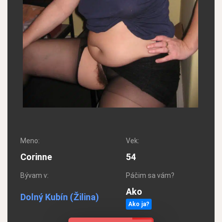
Meno:
Vek:
Corinne
54
Bývam v:
Páčim sa vám?
Ako
Dolný Kubín
(Žilina)
Ako ja?