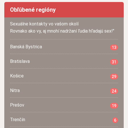
Obľúbené regióny
Sexuálne kontakty vo vašom okolí
Rovnako ako vy, aj mnohí nadržaní ľudia hľadajú sex!"
Banská Bystrica
13
Bratislava
31
Košice
29
Nitra
24
Prešov
19
Trenčín
6