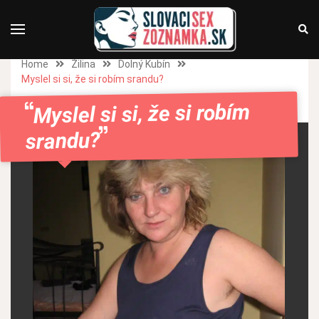
Home
Žilina
Dolný Kubín
Myslel si si, že si robím srandu?
Myslel si si, že si robím
srandu?