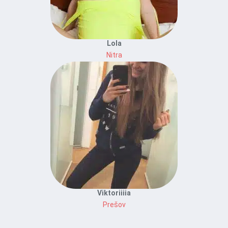
Lola
Nitra
Viktoriiiia
Prešov