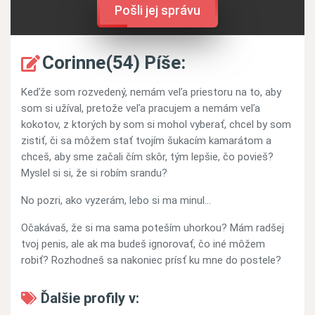
Pošli jej správu
Corinne(54) Píše:
Keďže som rozvedený, nemám veľa priestoru na to, aby
som si užíval, pretože veľa pracujem a nemám veľa
kokotov, z ktorých by som si mohol vyberať, chcel by som
zistiť, či sa môžem stať tvojím šukacím kamarátom a
chceš, aby sme začali čím skôr, tým lepšie, čo povieš?
Myslel si si, že si robím srandu?
No pozri, ako vyzerám, lebo si ma minul…
Očakávaš, že si ma sama poteším uhorkou? Mám radšej
tvoj penis, ale ak ma budeš ignorovať, čo iné môžem
robiť? Rozhodneš sa nakoniec prísť ku mne do postele?
Ďalšie profily v: