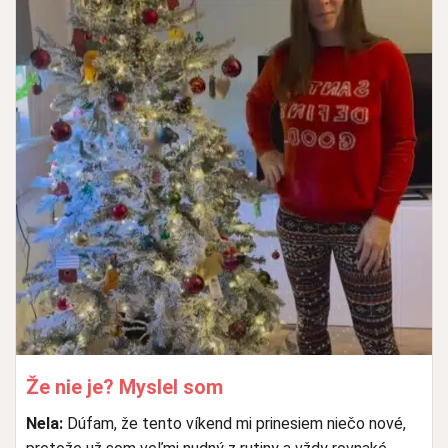
Že nie je? Myslel som
Nela:
Dúfam, že tento víkend mi prinesiem niečo nové,