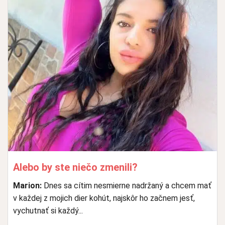
Alebo by ste niečo zmenili?
Marion:
Dnes sa cítim nesmierne nadržaný a chcem mať
v každej z mojich dier kohút, najskôr ho začnem jesť,
vychutnať si každý...