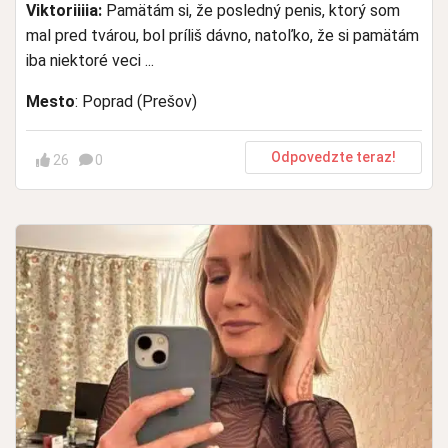
Viktoriiiia:
Pamätám si, že posledný penis, ktorý som
mal pred tvárou, bol príliš dávno, natoľko, že si pamätám
iba niektoré veci ...
Mesto
: Poprad (Prešov)
Odpovedzte teraz!
26
0