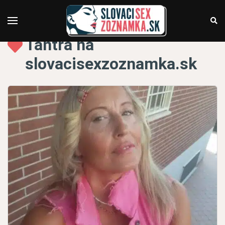
Tantra na
slovacisexzoznamka.sk