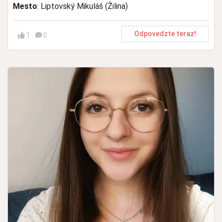
Mesto
: Liptovský Mikuláš (Žilina)
Odpovedzte teraz!
1
0