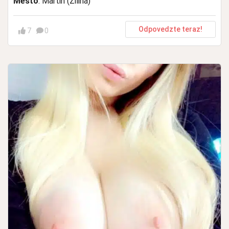
Mesto
: Martin (Žilina)
Odpovedzte teraz!
7
0