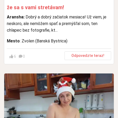
že sa s vami stretávam!
Aransha:
Dobrý a dobrý začiatok mesiaca! Už viem, je
neskoro, ale nemôžem spať a premýšľal som, ten
chlapec bez fotografie, kt...
Mesto
: Zvolen (Banská Bystrica)
Odpovedzte teraz!
6
0