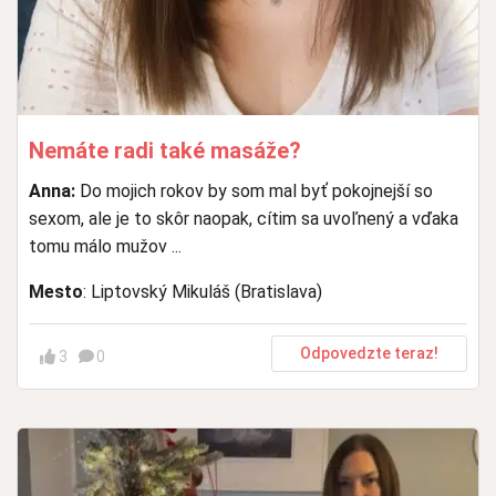
Nemáte radi také masáže?
Anna:
Do mojich rokov by som mal byť pokojnejší so
sexom, ale je to skôr naopak, cítim sa uvoľnený a vďaka
tomu málo mužov ...
Mesto
: Liptovský Mikuláš (Bratislava)
Odpovedzte teraz!
3
0