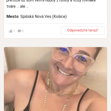
pretože už som veľmi nudný z rutiny a vždy rovnaké
tváre … ale ...
Mesto
: Spišská Nová Ves (Košice)
Odpovedzte teraz!
1
0