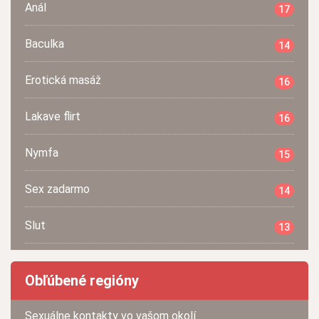
Anál
17
Baculka
14
Erotická masáž
16
Lakave flirt
16
Nymfa
15
Sex zadarmo
14
Slut
13
Obľúbené regióny
Sexuálne kontakty vo vašom okolí