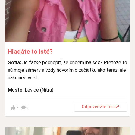
Hľadáte to isté?
Sofia:
Je ťažké pochopiť, že chcem iba sex? Pretože to
sú moje zámery a vždy hovorím o začiatku ako teraz, ale
nakoniec všet...
Mesto
: Levice (Nitra)
Odpovedzte teraz!
7
0