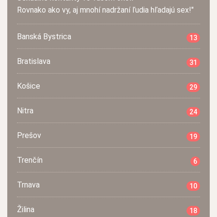
Rovnako ako vy, aj mnohí nadržaní ľudia hľadajú sex!"
Banská Bystrica
13
Bratislava
31
Košice
29
Nitra
24
Prešov
19
Trenčín
6
Trnava
10
Žilina
18