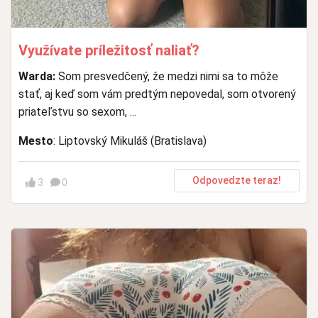
Využívate príležitosť naliať?
Warda:
Som presvedčený, že medzi nimi sa to môže
stať, aj keď som vám predtým nepovedal, som otvorený
priateľstvu so sexom, ...
Mesto
: Liptovský Mikuláš (Bratislava)
Odpovedzte teraz!
3
0