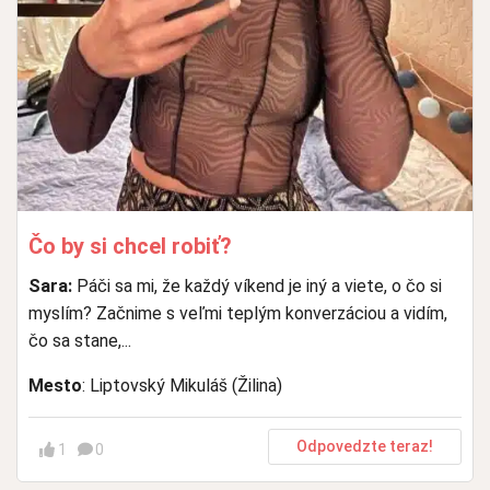
Čo by si chcel robiť?
Sara:
Páči sa mi, že každý víkend je iný a viete, o čo si
myslím? Začnime s veľmi teplým konverzáciou a vidím,
čo sa stane,...
Mesto
: Liptovský Mikuláš (Žilina)
Odpovedzte teraz!
1
0