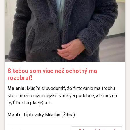
S tebou som viac než ochotný ma
rozobrať!
Melanie:
Musím si uvedomiť, že flirtovanie ma trochu
stojí, možno mám nejaké struky a podobne, ale môžem
byť trochu plachý a t...
Mesto
: Liptovský Mikuláš (Žilina)