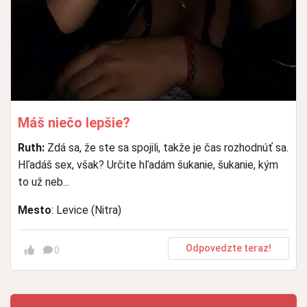
Máš niečo lepšie?
Ruth:
Zdá sa, že ste sa spojili, takže je čas rozhodnúť sa.
Hľadáš sex, však? Určite hľadám šukanie, šukanie, kým
to už neb...
Mesto
: Levice (Nitra)
Odpovedzte teraz!
0