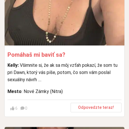
Pomáhaš mi baviť sa?
Kelly:
Všimnite si, že ak sa môj vzťah pokazí, že som tu
pri Dawn, ktorý vás píše, potom, čo som vám poslal
sexuálny návrh ....
Mesto
: Nové Zámky (Nitra)
Odpovedzte teraz!
6
0