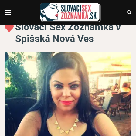
Slovaci Sex Zoznamka v
Spišská Nová Ves