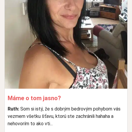
Máme o tom jasno?
Ruth:
Som si istý, že s dobrým bedrovým pohybom vás
vezmem všetku šťavu, ktorú ste zachránili hahaha a
nehovorím to ako vti...