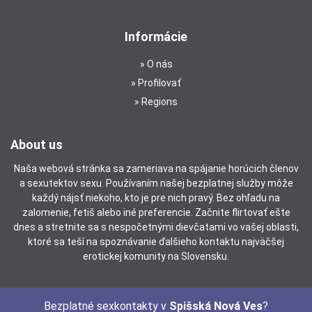
Informácie
O nás
Profilovať
Regions
About us
Naša webová stránka sa zameriava na spájanie horúcich členov
a sexutektov sexu. Používaním našej bezplatnej služby môže
každý nájsť niekoho, kto je pre nich pravý. Bez ohľadu na
zalomenie, fetiš alebo iné preferencie. Začnite flirtovať ešte
dnes a stretnite sa s nespočetnými dievčatami vo vašej oblasti,
ktoré sa teší na spoznávanie ďalšieho kontaktu najväčšej
erotickej komunity na Slovensku.
Bezplatné sexkontakty v
Spišská Nová Ves
?