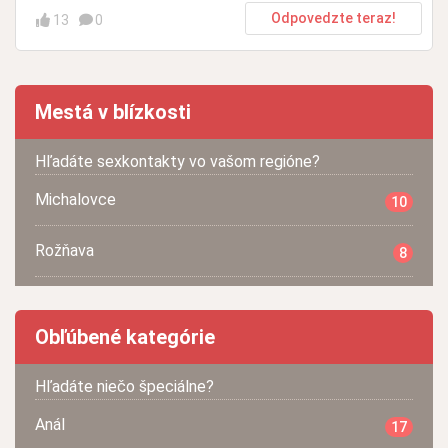
Odpovedzte teraz!
13
0
Mestá v blízkosti
Hľadáte sexkontakty vo vašom regióne?
Michalovce
10
Rožňava
8
Obľúbené kategórie
Hľadáte niečo špeciálne?
Anál
17