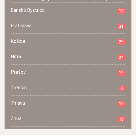
Banská Bystrica
13
Bratislava
31
Košice
29
Nitra
24
Prešov
19
Trenčín
6
Trnava
10
Žilina
18