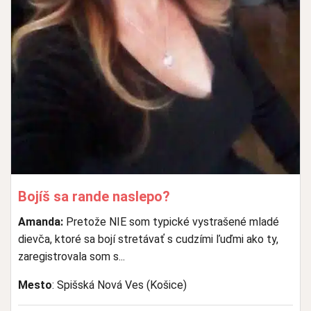
Bojíš sa rande naslepo?
Amanda:
Pretože NIE som typické vystrašené mladé
dievča, ktoré sa bojí stretávať s cudzími ľuďmi ako ty,
zaregistrovala som s...
Mesto
: Spišská Nová Ves (Košice)