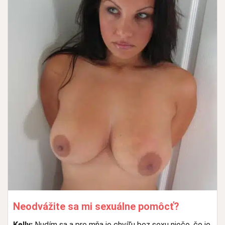
Neodvážite sa mi sexuálne pomôcť?
Kelly:
Nudím sa a pre mňa je chvíľu bez sexu niečo, čo je