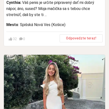
Cynthia:
Váš penis je určite pripravený dať mi dobrý
nápor, áno, sused? Moja mačička sa s tebou chce
stretnúť, dali by ste ti ...
Mesto
: Spišská Nová Ves (Košice)
Odpovedzte teraz!
32
0