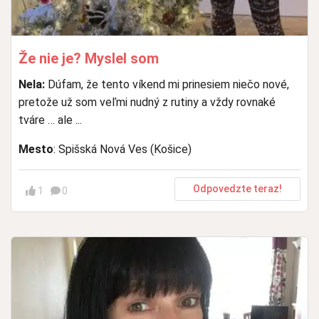
Že nie je? Myslel som
Nela:
Dúfam, že tento víkend mi prinesiem niečo nové,
pretože už som veľmi nudný z rutiny a vždy rovnaké
tváre … ale ...
Mesto
: Spišská Nová Ves (Košice)
Odpovedzte teraz!
1
0