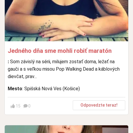
Jedného dňa sme mohli robiť maratón
:
Som závislý na sérii, milujem zostať doma, ležať na
gauči a s veľkou misou Pop Walking Dead a káblových
dievčat, prav...
Mesto
: Spišská Nová Ves (Košice)
Odpovedzte teraz!
15
0