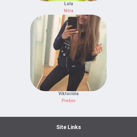
Lola
Nitra
Viktoriiiia
Prešov
Site Links