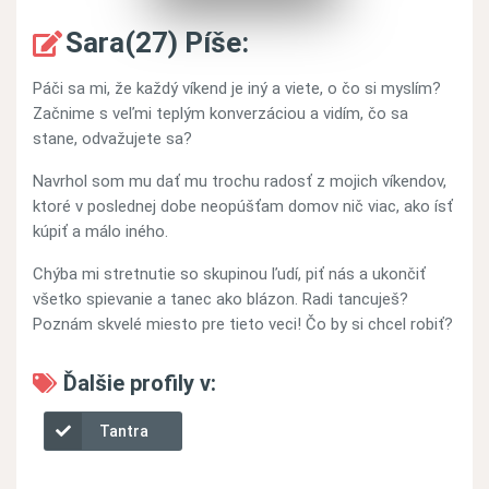
Sara(27) Píše:
Páči sa mi, že každý víkend je iný a viete, o čo si myslím?
Začnime s veľmi teplým konverzáciou a vidím, čo sa
stane, odvažujete sa?
Navrhol som mu dať mu trochu radosť z mojich víkendov,
ktoré v poslednej dobe neopúšťam domov nič viac, ako ísť
kúpiť a málo iného.
Chýba mi stretnutie so skupinou ľudí, piť nás a ukončiť
všetko spievanie a tanec ako blázon. Radi tancuješ?
Poznám skvelé miesto pre tieto veci! Čo by si chcel robiť?
Ďalšie profily v:
Tantra