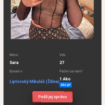
Meno:
Vek:
Sara
27
Bývam v:
Páčim sa vám?
1 Ako
Liptovský Mikuláš
(Žilina)
Ako ja?
Pošli jej správu