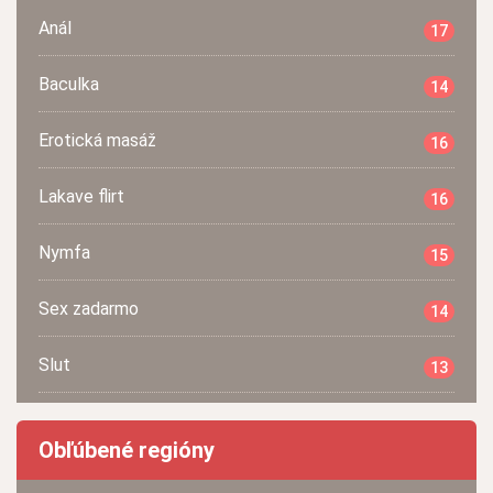
Anál
17
Baculka
14
Erotická masáž
16
Lakave flirt
16
Nymfa
15
Sex zadarmo
14
Slut
13
Obľúbené regióny