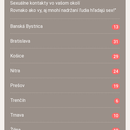
Sexuálne kontakty vo vašom okolí
Rovnako ako vy, aj mnohí nadržaní ľudia hľadajú sex!"
Banská Bystrica
13
Bratislava
31
Košice
29
Nitra
24
Prešov
19
Trenčín
6
Trnava
10
Žilina